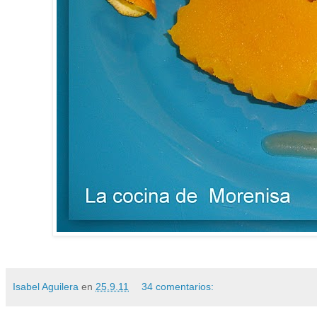
Isabel Aguilera
en
25.9.11
34 comentarios: